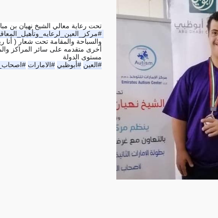
تحت رعاية معالي الشيخ نهيان بن مب 
مركز_العين_لرعايه_وتأهيل_المعاقي
مستوى الدولة
#العين
#أبوظبي
#الامارات
اصحاب_ال