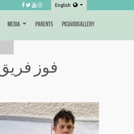
English
Media
Parents
Pic&VidGallery
فوز فريق 