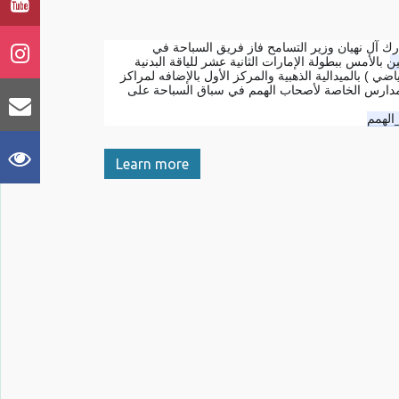
ارك آل نهيان وزير التسامح فاز فريق السباحة في
#ن
 بالأمس ببطولة الإمارات الثانية عشر للياقة البدنية 
والسباحة والمقامة تحت شعار ( أنا رياضي ) بالميدالية الذهبية والمركز الأول بالإضافه لمراكز 
أخرى متقدمه على سائر المراكز والمدارس الخاصة لأصحاب الهمم في سباق السباحة على 
#همم
Learn more