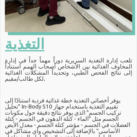
التغذية
تلعب إدارة التغذية السريرية دوراً مهماً جداً في إدارة
المخاوف الغذائية بين الأشخاص أصحاب الهمم استناداً
إلى نتائج الفحص الطبي، وتحديداً المشكلات الغذائية
لكل طالب/مقيم.
يوفر أخصائي التغذية خطة غذائية فردية استنادًا إلى
تقييم التغذية باستخدام جهاز
In-Body S10
"تحليل
تركيب الجسم" الذي يوفر نتائج دقيقة حول مكونات
الجسم مثل "الماء - كتلة الدهون في الجسم - كتلة
العضلات في الجسم - مؤشر كتلة الجسم - معدل الأيض
الأساسي" بالإضافة إلى التشخيص وأي مشاكل في