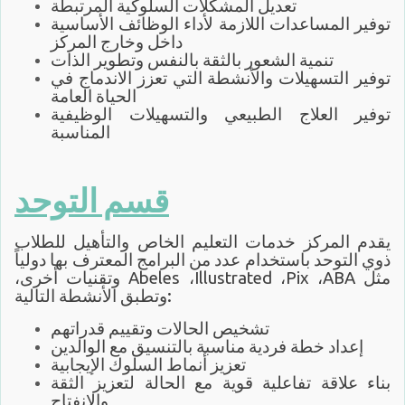
تعديل المشكلات السلوكية المرتبطة
توفير المساعدات اللازمة لأداء الوظائف الأساسية
داخل وخارج المركز
تنمية الشعور بالثقة بالنفس وتطوير الذات
توفير التسهيلات والأنشطة التي تعزز الاندماج في
الحياة العامة
توفير العلاج الطبيعي والتسهيلات الوظيفية
المناسبة
قسم التوحد
يقدم المركز خدمات التعليم الخاص والتأهيل للطلاب
ذوي التوحد باستخدام عدد من البرامج المعترف بها دولياً
مثل
ABA
،
Pix
،
Illustrated
،
Abeles
وتقنيات أخرى،
وتطبق الأنشطة التالية:
تشخيص الحالات وتقييم قدراتهم
إعداد خطة فردية مناسبة بالتنسيق مع الوالدين
تعزيز أنماط السلوك الإيجابية
بناء علاقة تفاعلية قوية مع الحالة لتعزيز الثقة
والانفتاح